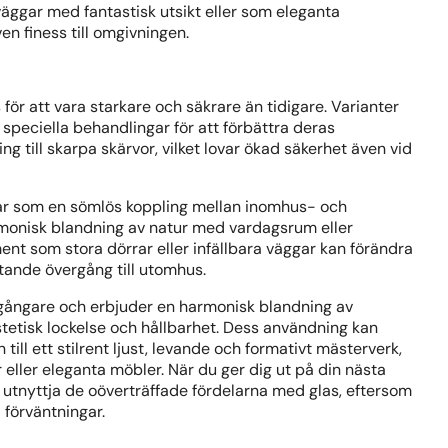
äggar med fantastisk utsikt eller som eleganta
n finess till omgivningen.
 för att vara starkare och säkrare än tidigare. Varianter
peciella behandlingar för att förbättra deras
g till skarpa skärvor, vilket lovar ökad säkerhet även vid
ar som en sömlös koppling mellan inomhus- och
monisk blandning av natur med vardagsrum eller
t som stora dörrar eller infällbara väggar kan förändra
ytande övergång till utomhus.
gångare och erbjuder en harmonisk blandning av
stetisk lockelse och hållbarhet. Dess användning kan
till ett stilrent ljust, levande och formativt mästerverk,
 eller eleganta möbler. När du ger dig ut på din nästa
utnyttja de oöverträffade fördelarna med glas, eftersom
 förväntningar.