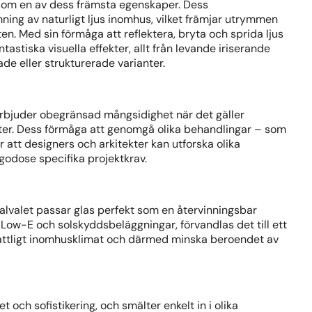
 som en av dess främsta egenskaper. Dess
ning av naturligt ljus inomhus, vilket främjar utrymmen
n. Med sin förmåga att reflektera, bryta och sprida ljus
tastiska visuella effekter, allt från levande iriserande
ade eller strukturerade varianter.
 erbjuder obegränsad mångsidighet när det gäller
eter. Dess förmåga att genomgå olika behandlingar – som
r att designers och arkitekter kan utforska olika
llgodose specifika projektkrav.
ialvalet passar glas perfekt som en återvinningsbar
ow-E och solskyddsbeläggningar, förvandlas det till ett
tt måttligt inomhusklimat och därmed minska beroendet av
t och sofistikering, och smälter enkelt in i olika