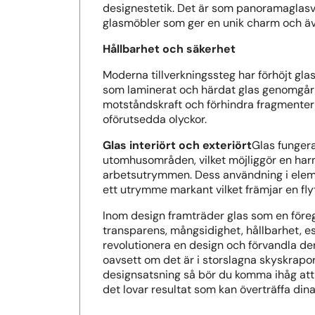
designestetik. Det är som panoramaglasv
glasmöbler som ger en unik charm och äve
Hållbarhet och säkerhet
Moderna tillverkningssteg har förhöjt glas
som laminerat och härdat glas genomgår s
motståndskraft och förhindra fragmenterin
oförutsedda olyckor.
Glas interiört och exteriört
Glas funger
utomhusområden, vilket möjliggör en har
arbetsutrymmen. Dess användning i elemen
ett utrymme markant vilket främjar en fl
Inom design framträder glas som en före
transparens, mångsidighet, hållbarhet, e
revolutionera en design och förvandla den 
oavsett om det är i storslagna skyskrapor
designsatsning så bör du komma ihåg att 
det lovar resultat som kan överträffa dina