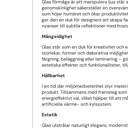
Glas förmåga är att manipulera ljus står
genomskinlighet säkerställer en översväm
som höjer humöret och ökar produktivitete
ger den en duk för designers att skapa fan
nyanser till subtila reflektioner med frost
Mångsidighet
Glas står som en duk för kreativitet och
storlekar, former och dekorativa möjligh
färgning, beläggning eller laminering – gö
estetiska effekter och funktionaliteter, ti
Hållbarhet
I en tid där miljömedvetenhet styr mater
produkt. Tillsammans med framsteg som L
energieffektivt val, vilket hjälper till a
artificiella värme- och kylsystem.
Estetik
Glas utstrålar naturligt elegans, modernite