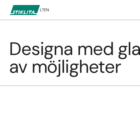
LT
EN
Designa med glas
Till
innehåll
av möjligheter