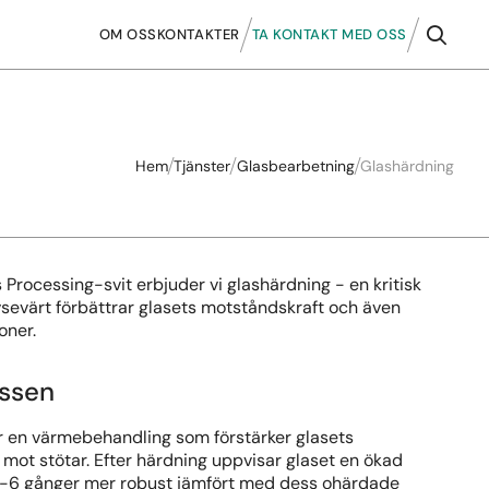
OM OSS
KONTAKTER
TA KONTAKT MED OSS
Hem
Tjänster
Glasbearbetning
Glashärdning
 Processing-svit erbjuder vi glashärdning - en kritisk
sevärt förbättrar glasets motståndskraft och även
oner.
ssen
r en värmebehandling som förstärker glasets
mot stötar. Efter härdning uppvisar glaset en ökad
 5-6 gånger mer robust jämfört med dess ohärdade