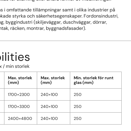
ns i omfattande tillämpningar samt i olika industrier på
ökade styrka och säkerhetsegenskaper. Fordonsindustri,
ng, byggindustri (skiljeväggar, duschväggar, dörrar,
mtak, räcken, montrar, byggnadsfasader).
ilities
 / min storlek
Max. storlek
Max. storlek
Min. storlek för runt
(mm)
(mm)
glas (mm)
1700×2300
240×100
250
1700×3300
240×100
250
2400×4800
240×100
250