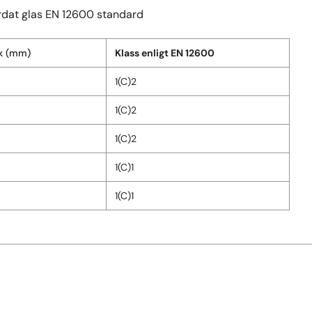
rdat glas EN 12600 standard
ek (mm)
Klass enligt EN 12600
1(C)2
1(C)2
1(C)2
1(C)1
1(C)1