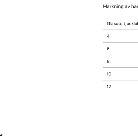
Märkning av hä
Glasets tjockl
4
6
8
10
12
r