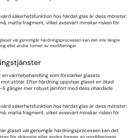
värd säkerhetsfunktion hos härdat glas är dess mönster;
små, matta fragment, vilket avsevärt minskar risken för
 glaset väl genomgår härdningsprocessen kan det inte längre
ing eller andra former av modifieringar.
ingstjänster
r en värmebehandling som förstärker glasets
mot stötar. Efter härdning uppvisar glaset en ökad
 5-6 gånger mer robust jämfört med dess ohärdade
värd säkerhetsfunktion hos härdat glas är dess mönster;
små, matta fragment, vilket avsevärt minskar risken för
när glaset väl genomgår härdningsprocessen kan det
ttas för skärning eller andra former av modifieringar.