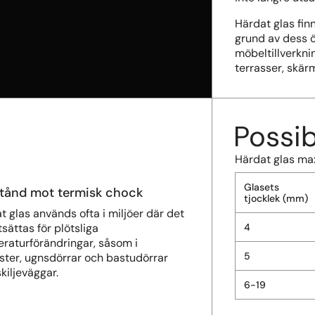
Härdat glas fin
grund av dess 
möbeltillverkni
terrasser, skär
Possib
Härdat glas max
Glasets
tånd mot termisk chock
tjocklek (mm)
t glas används ofta i miljöer där det
tsättas för plötsliga
4
raturförändringar, såsom i
5
nster, ugnsdörrar och bastudörrar
skiljeväggar.
6-19