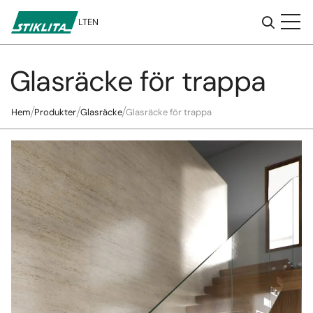
LT
EN
Glasräcke för trappa
Till
innehåll
Hem
Produkter
Glasräcke
Glasräcke för trappa