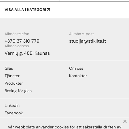
VISA ALLA I KATEGORI
Allmän telefon
Allmän e-post
+370 37 310 779
studija@stiklita.lt
Allmän adress
Varnių g. 48B, Kaunas
Glas
Om oss
Tjänster
Kontakter
Produkter
Beslag för glas
LinkedIn
Facebook
Instagram
Vår webbplats använder cookies för att säkerställa driften av
YouTube