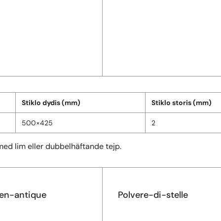
Stiklo dydis (mm)
Stiklo storis (mm)
500×425
2
med lim eller dubbelhäftande tejp.
en-antique
Polvere-di-stelle