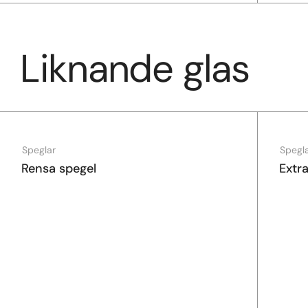
Liknande glas
Speglar
Spegl
Rensa spegel
Extr