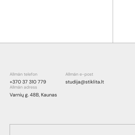
Allmän telefon
Allmän e-post
+370 37 310 779
studija@stiklita.lt
Allmän adress
Varnių g. 48B, Kaunas