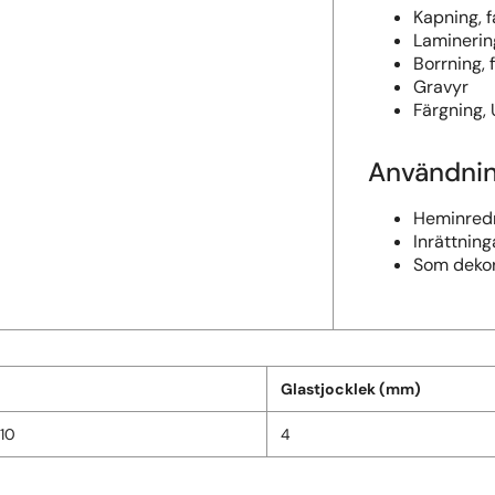
Kapning, f
Laminerin
Borrning, 
Gravyr
Färgning,
Användni
Heminredn
Inrättning
Som dekor
Glastjocklek (mm)
10
4