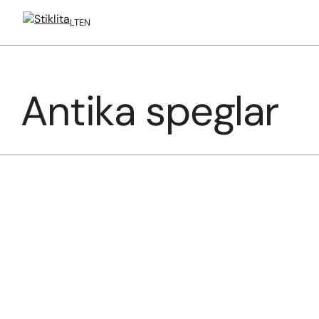
LT
EN
Antika speglar
Till
innehåll