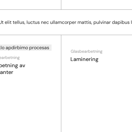
t elit tellus, luctus nec ullamcorper mattis, pulvinar dapibus l
Glasbearbetning
earbetning
Laminering
betning av
kanter