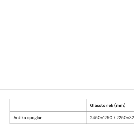
Glasstorlek (mm)
Antika speglar
2450×1250 / 2250×32