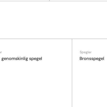
ar
Speglar
a genomskinlig spegel
Bronsspegel