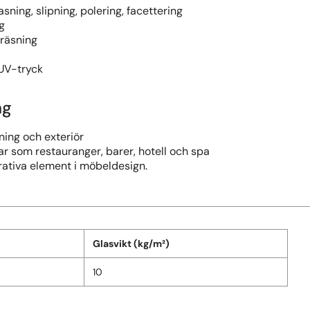
asning, slipning, polering, facettering
g
fräsning
 UV-tryck
ng
ing och exteriör
ar som restauranger, barer, hotell och spa
ativa element i möbeldesign.
Glasvikt (kg/m²)
10