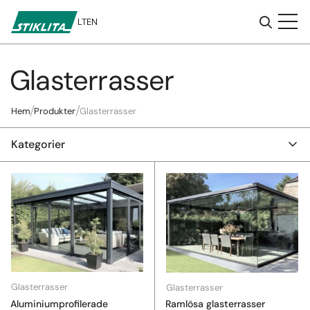
LT
EN
Glasterrasser
Till
innehåll
Hem
Produkter
Glasterrasser
Kategorier
Glasterrasser
Glasterrasser
Aluminiumprofilerade
Ramlösa glasterrasser