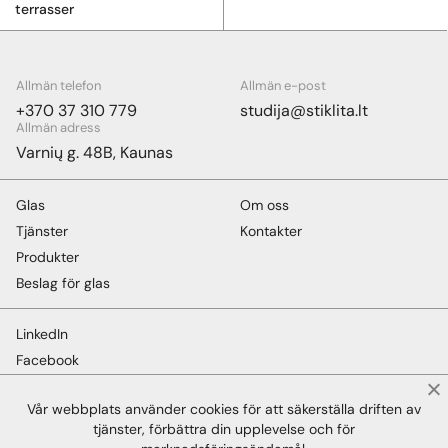
terrasser
Allmän telefon
Allmän e-post
+370 37 310 779
studija@stiklita.lt
Allmän adress
Varnių g. 48B, Kaunas
Glas
Om oss
Tjänster
Kontakter
Produkter
Beslag för glas
LinkedIn
Facebook
Instagram
Vår webbplats använder cookies för att säkerställa driften av
YouTube
tjänster, förbättra din upplevelse och för