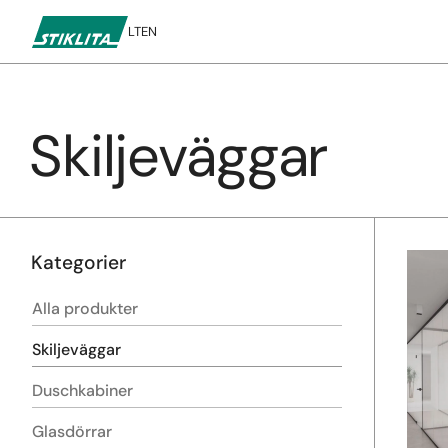
LT
EN
Skiljeväggar
Till
innehåll
Kategorier
Alla produkter
Skiljeväggar
Duschkabiner
Glasdörrar