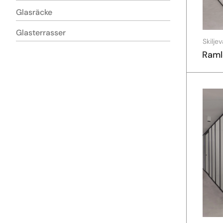
Glasräcke
Glasterrasser
Skilje
Raml