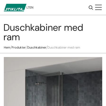
LT
EN
Duschkabiner med
Till
innehåll
ram
Hem
Produkter
Duschkabiner
Duschkabiner med ram