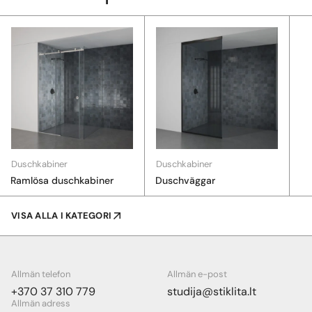
Duschkabiner
Duschkabiner
Ramlösa duschkabiner
Duschväggar
VISA ALLA I KATEGORI
Allmän telefon
Allmän e-post
+370 37 310 779
studija@stiklita.lt
Allmän adress