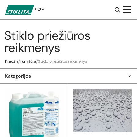
EN
SV
Stiklo priežiūros
Į
turinį
reikmenys
Pradžia
Furnitūra
Stiklo priežiūros reikmenys
Kategorijos