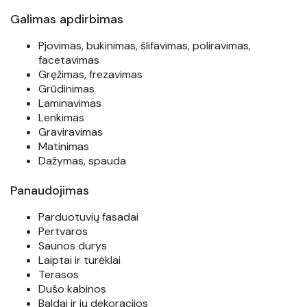
Galimas apdirbimas
Pjovimas, bukinimas, šlifavimas, poliravimas,
facetavimas
Gręžimas, frezavimas
Grūdinimas
Laminavimas
Lenkimas
Graviravimas
Matinimas
Dažymas, spauda
Panaudojimas
Parduotuvių fasadai
Pertvaros
Saunos durys
Laiptai ir turėklai
Terasos
Dušo kabinos
Baldai ir jų dekoracijos