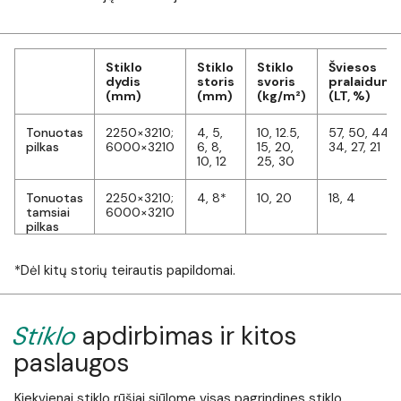
Stiklo
Stiklo
Stiklo
Šviesos
dydis
storis
svoris
pralaiduma
(mm)
(mm)
(kg/m²)
(LT, %)
Tonuotas
2250×3210;
4, 5,
10, 12.5,
57, 50, 44,
pilkas
6000×3210
6, 8,
15, 20,
34, 27, 21
10, 12
25, 30
Tonuotas
2250×3210;
4, 8*
10, 20
18, 4
tamsiai
6000×3210
pilkas
*Dėl kitų storių teirautis papildomai.
Stiklo
apdirbimas ir kitos
paslaugos
Kiekvienai stiklo rūšiai siūlome visas pagrindines stiklo