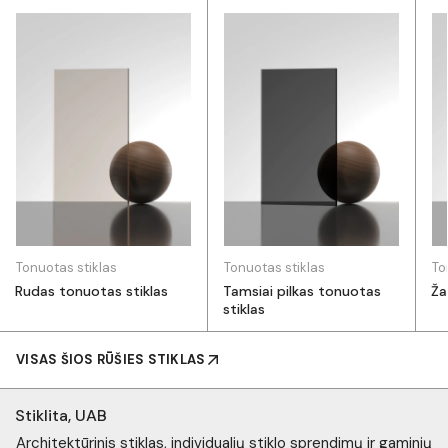
Tonuotas stiklas
Tonuotas stiklas
To
Rudas tonuotas stiklas
Tamsiai pilkas tonuotas
Ža
stiklas
VISAS ŠIOS RŪŠIES STIKLAS
Stiklita, UAB
Architektūrinis stiklas, individualių stiklo sprendimų ir gaminių