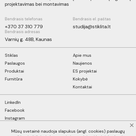
projektavimas bei montavimas
Bendrasis telefonas
Bendrasis el. paštas
+370 37 310 779
studija@stiklita.lt
Bendrasis adresas
Varnių g. 48B, Kaunas
Stiklas
Apie mus
Paslaugos
Naujienos
Produktai
ES projektai
Furnitūra
Kokybė
Kontaktai
LinkedIn
Facebook
Instagram
YouTube
Mūsų svetainė naudoja slapukus (angl. cookies) paslaugų