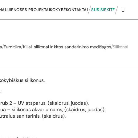
NAUJIENOS
ES PROJEKTAI
KOKYBĖ
KONTAKTAI
SUSISIEKITE
a
Furnitūra
Klijai, silikonai ir kitos sandarinimo medžiagos
Silikonai
okybiškus silikonus.
:
irub 2 – UV atsparus, (skaidrus, juodas).
a – silikonas akvariumams, (skaidrus, juodas).
tralus sanitarinis, (skaidrus).