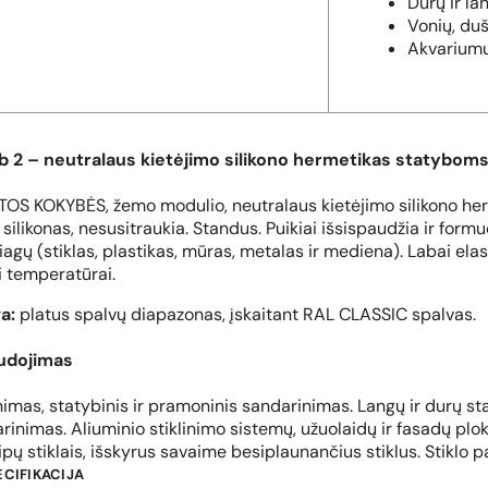
Durų ir la
Vonių, du
Akvariumų
ub 2 – neutralaus kietėjimo silikono hermetikas statyboms 
OS KOKYBĖS, žemo modulio, neutralaus kietėjimo silikono hermet
silikonas, nesusitraukia. Standus. Puikiai išsispaudžia ir form
agų (stiklas, plastikas, mūras, metalas ir mediena). Labai elast
 temperatūrai.
a:
platus spalvų diapazonas, įskaitant RAL CLASSIC spalvas.
udojimas
inimas, statybinis ir pramoninis sandarinimas. Langų ir durų s
rinimas. Aliuminio stiklinimo sistemų, užuolaidų ir fasadų pl
tipų stiklais, išskyrus savaime besiplaunančius stiklus. Stiklo 
ECIFIKACIJA