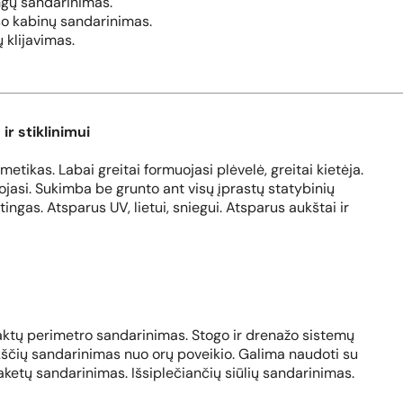
ngų sandarinimas.
šo kabinų sandarinimas.
 klijavimas.
ir stiklinimui
ikas. Labai greitai formuojasi plėvelė, greitai kietėja.
uojasi. Sukimba be grunto ant visų įprastų statybinių
ingas. Atsparus UV, lietui, sniegui. Atsparus aukštai ir
taktų perimetro sandarinimas. Stogo ir drenažo sistemų
okščių sandarinimas nuo orų poveikio. Galima naudoti su
paketų sandarinimas. Išsiplečiančių siūlių sandarinimas.