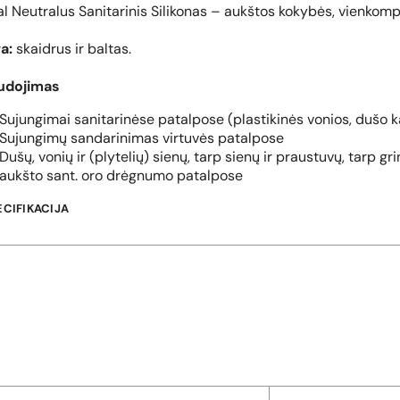
l Neutralus Sanitarinis Silikonas – aukštos kokybės, vienkomp
a:
skaidrus ir baltas.
udojimas
Sujungimai sanitarinėse patalpose (plastikinės vonios, dušo k
Sujungimų sandarinimas virtuvės patalpose
Dušų, vonių ir (plytelių) sienų, tarp sienų ir praustuvų, tarp gr
aukšto sant. oro drėgnumo patalpose
ECIFIKACIJA