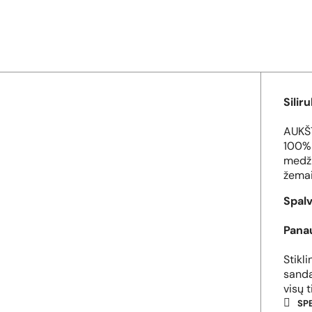
Silir
AUKŠT
100% 
medži
žemai
Spalv
Pana
Stikl
sanda
visų 
SP