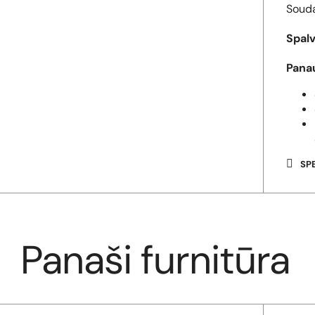
Souda
Spalv
Pana
SP
Panaši furnitūra