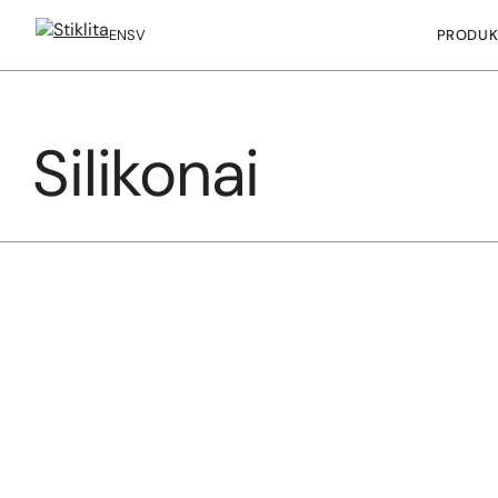
PRODUK
EN
SV
Silikonai
Į
turinį