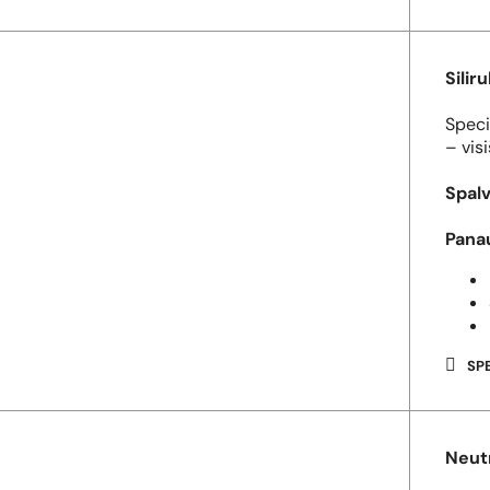
Silir
Speci
– vis
Spalv
Pana
SP
Neutr