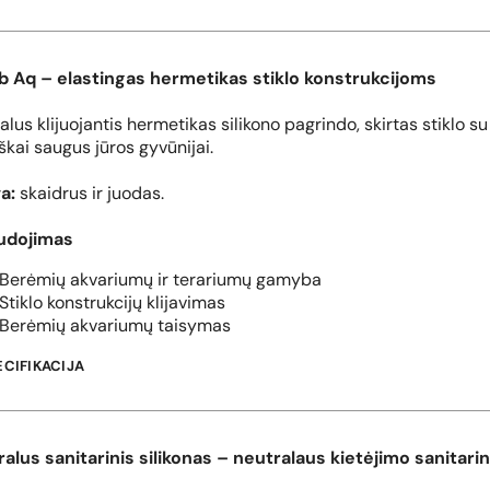
ub Aq – elastingas hermetikas stiklo konstrukcijoms
alus klijuojantis hermetikas silikono pagrindo, skirtas stiklo su
iškai saugus jūros gyvūnijai.
a:
skaidrus ir juodas.
udojimas
Berėmių akvariumų ir terariumų gamyba
Stiklo konstrukcijų klijavimas
Berėmių akvariumų taisymas
ECIFIKACIJA
alus sanitarinis silikonas – neutralaus kietėjimo sanitari