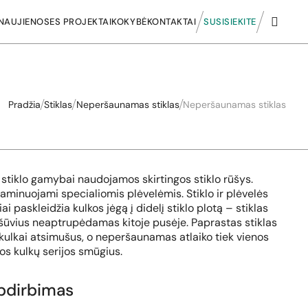
NAUJIENOS
ES PROJEKTAI
KOKYBĖ
KONTAKTAI
SUSISIEKITE
Pradžia
Stiklas
Neperšaunamas stiklas
Neperšaunamas stiklas
tiklo gamybai naudojamos skirtingos stiklo rūšys.
i laminuojami specialiomis plėvelėmis. Stiklo ir plėvelės
ai paskleidžia kulkos jėgą į didelį stiklo plotą – stiklas
s šūvius neaptrupėdamas kitoje pusėje. Paprastas stiklas
 kulkai atsimušus, o neperšaunamas atlaiko tiek vienos
isos kulkų serijos smūgius.
pdirbimas