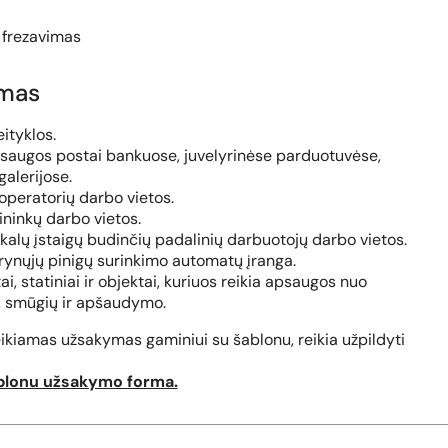
 frezavimas
imas
eityklos.
saugos postai bankuose, juvelyrinėse parduotuvėse,
alerijose.
operatorių darbo vietos.
ninkų darbo vietos.
kalų įstaigų budinčių padalinių darbuotojų darbo vietos.
rynųjų pinigų surinkimo automatų įranga.
tai, statiniai ir objektai, kuriuos reikia apsaugos nuo
o, smūgių ir apšaudymo.
eikiamas užsakymas gaminiui su šablonu, reikia užpildyti
blonu užsakymo forma.