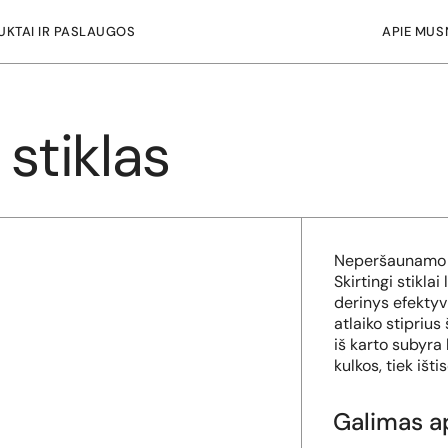
KTAI IR PASLAUGOS
APIE MUS
stiklas
Neperšaunamo s
Skirtingi stikla
derinys efektyvi
atlaiko stipriu
iš karto subyra
kulkos, tiek išt
Galimas a