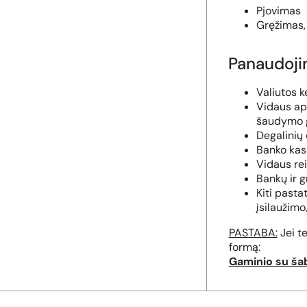
Pjovimas
Gręžimas,
Panaudoj
Valiutos k
Vidaus ap
šaudymo g
Degalinių 
Banko kasi
Vidaus rei
Bankų ir g
Kiti pasta
įsilaužim
PASTABA:
Jei t
formą:
Gaminio su ša