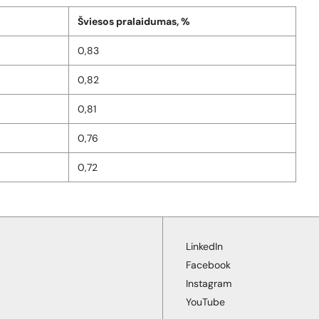
Šviesos pralaidumas, %
0,83
0,82
0,81
0,76
0,72
LinkedIn
Facebook
Instagram
YouTube