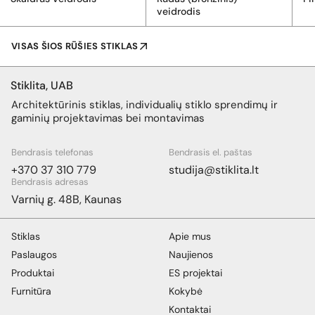
veidrodis
VISAS ŠIOS RŪŠIES STIKLAS
Stiklita, UAB
Architektūrinis stiklas, individualių stiklo sprendimų ir
gaminių projektavimas bei montavimas
Bendrasis telefonas
Bendrasis el. paštas
+370 37 310 779
studija@stiklita.lt
Bendrasis adresas
Varnių g. 48B, Kaunas
Stiklas
Apie mus
Paslaugos
Naujienos
Produktai
ES projektai
Furnitūra
Kokybė
Kontaktai