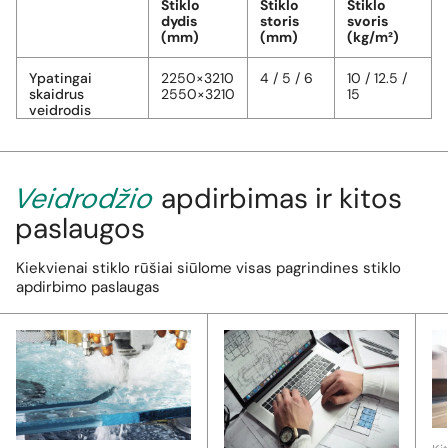
Stiklo
Stiklo
Stiklo
dydis
storis
svoris
(mm)
(mm)
(kg/m²)
Ypatingai
2250×3210
4 / 5 / 6
10 / 12.5 /
skaidrus
2550×3210
15
veidrodis
Veidrodžio
apdirbimas ir kitos
paslaugos
Kiekvienai stiklo rūšiai siūlome visas pagrindines stiklo
apdirbimo paslaugas