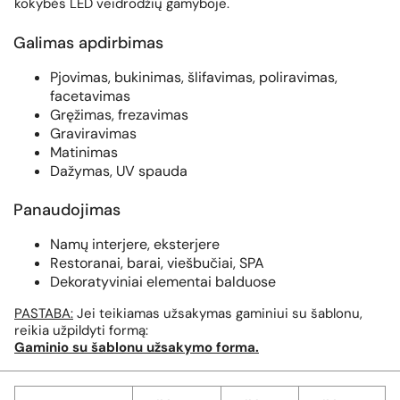
kokybės LED veidrodžių gamyboje.
Galimas apdirbimas
Pjovimas, bukinimas, šlifavimas, poliravimas,
facetavimas
Gręžimas, frezavimas
Graviravimas
Matinimas
Dažymas, UV spauda
Panaudojimas
Namų interjere, eksterjere
Restoranai, barai, viešbučiai, SPA
Dekoratyviniai elementai balduose
PASTABA:
Jei teikiamas užsakymas gaminiui su šablonu,
reikia užpildyti formą:
Gaminio su šablonu užsakymo forma.