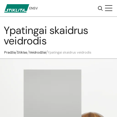
EN
SV
Ypatingai skaidrus
Į
turinį
veidrodis
Pradžia
Stiklas
Veidrodžiai
Ypatingai skaidrus veidrodis