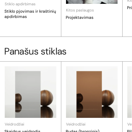
Ki
Stiklo apdirbimas
Pr
Kitos paslaugos
Stiklo pjovimas ir kraštinių
apdirbimas
Projektavimas
Panašus stiklas
Veidrodžiai
Veidrodžiai
Ve
Skaidrus veidrodis
Rudas (bronzinis)
Pi