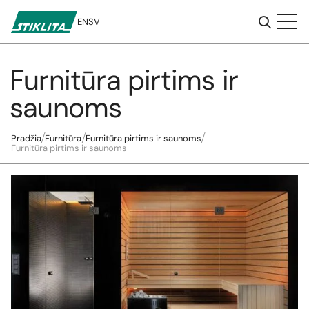
EN
SV
Furnitūra pirtims ir
Į
turinį
saunoms
Pradžia
Furnitūra
Furnitūra pirtims ir saunoms
Furnitūra pirtims ir saunoms