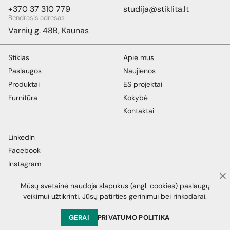
+370 37 310 779
studija@stiklita.lt
Bendrasis adresas
Varnių g. 48B, Kaunas
Stiklas
Apie mus
Paslaugos
Naujienos
Produktai
ES projektai
Furnitūra
Kokybė
Kontaktai
LinkedIn
Facebook
Instagram
YouTube
Mūsų svetainė naudoja slapukus (angl. cookies) paslaugų
veikimui užtikrinti, Jūsų patirties gerinimui bei rinkodarai.
Privatumo politika
GERAI
PRIVATUMO POLITIKA
PATEIKTI UŽKLAUSĄ
© 2026 Stiklita. Visos teisės saugomos