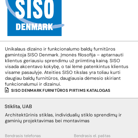
Unikalaus dizaino ir funkcionalumo baldų furnitūros
gamintoja SISO Denmark.
Įmonės filosofija – aptarnauti
klientus geriausiu sprendimu už priimtiną kainą. SISO
visada akcentavo kokybę, o tai lėmė patenkintus klientus
visame pasaulyje.
Ateities SISO tikslas yra toliau kurti
daugiau baldų furnitūros, daugiausia dėmesio skiriant
funkcionalumui ir dizainui.
SISO DENMARK FURNITŪROS PIRTIMS KATALOGAS
Stiklita, UAB
Architektūrinis stiklas, individualių stiklo sprendimų ir
gaminių projektavimas bei montavimas
Bendrasis telefonas
Bendrasis el. paštas