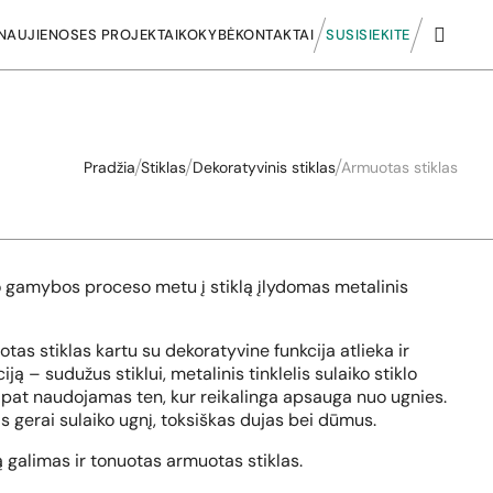
NAUJIENOS
ES PROJEKTAI
KOKYBĖ
KONTAKTAI
SUSISIEKITE
Pradžia
Stiklas
Dekoratyvinis stiklas
Armuotas stiklas
rio gamybos proceso metu į stiklą įlydomas metalinis
tas stiklas kartu su dekoratyvine funkcija atlieka ir
ją – sudužus stiklui, metalinis tinklelis sulaiko stiklo
 pat naudojamas ten, kur reikalinga apsauga nuo ugnies.
s gerai sulaiko ugnį, toksiškas dujas bei dūmus.
galimas ir tonuotas armuotas stiklas.