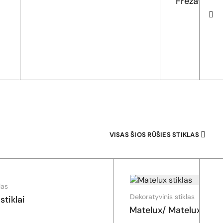
Frezavima
VISAS ŠIOS RŪŠIES STIKLAS
las
Dekoratyvinis stiklas
stiklai
Matelux/ Matelux Clear