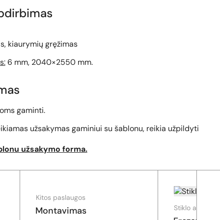
pdirbimas
s, kiaurymių gręžimas
s:
6 mm, 2040×2550 mm.
imas
roms gaminti.
eikiamas užsakymas gaminiui su šablonu, reikia užpildyti
blonu užsakymo forma.
Kitos paslaugos
Stiklo apdirbi
Montavimas