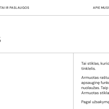
TAI IR PASLAUGOS
APIE MUS
s
Tai stiklas, ku
tinklelis.
Armuotas raštuo
apsauginę funkci
nuolaužas.
Taip
Armuotas stikla
Pagal užsakymą 