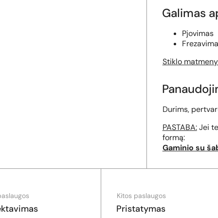
Galimas a
Pjovimas
Frezavima
Stiklo matmeny
Panaudoj
Durims, pertva
PASTABA:
Jei t
formą:
Gaminio su ša
paslaugos
Kitos paslaugos
ektavimas
Pristatymas