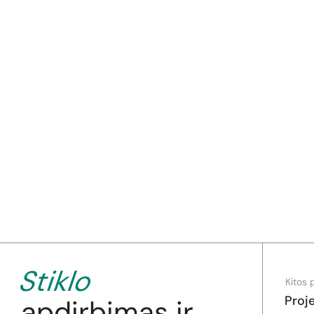
Stiklo
Kitos 
Proj
apdirbimas ir