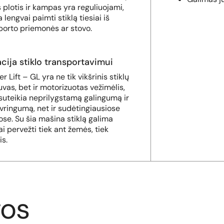
s plotis ir kampas yra reguliuojami,
a lengvai paimti stiklą tiesiai iš
porto priemonės ar stovo.
cija stiklo transportavimui
r Lift – GL yra ne tik vikšrinis stiklų
uvas, bet ir motorizuotas vežimėlis,
 suteikia neprilygstamą galingumą ir
ringumą, net ir sudėtingiausiose
ose. Su šia mašina stiklą galima
ai pervežti tiek ant žemės, tiek
is.
gos