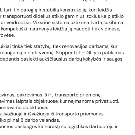
 turi itin patogią ir stabilią konstrukciją, kuri leidžia
ir transportuoti didelius stiklo gaminius, tokius kaip stiklo
 ar veidrodžiai. Vikšrinė sistema užtikrina tvirtą sukibimą
o kompaktiški matmenys leidžia ją naudoti tiek vidinėse,
rdvėse.
uikiai tinka tiek statybų, tiek renovacijos darbams, kur
ti saugumą ir efektyvumą. Skipper Lift – GL yra patikimas
dedantis pasiekti aukščiausius darbų kokybės ir saugos
rovimas, pakrovimas iš ir į transporto priemonę.
avimas laiptais objektuose, kur neįmanoma privažiuoti.
ontavimo objektuose.
liu įvažiuoja ir išvažiuoja iš transporto priemonės.
aiko pilnai 8 darbo valandas.
omos paslaugos kainoraštį su logistikos darbuotoju ir