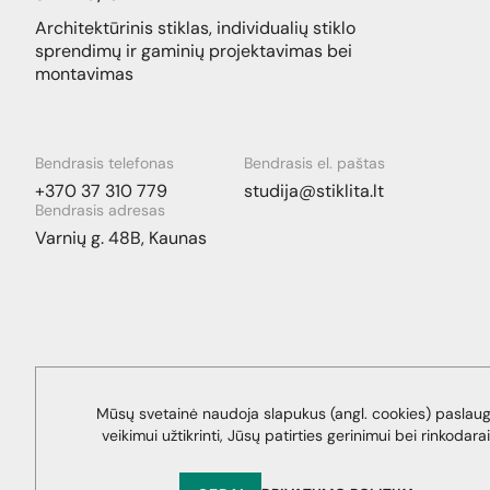
Architektūrinis stiklas, individualių stiklo
sprendimų ir gaminių projektavimas bei
montavimas
Bendrasis telefonas
Bendrasis el. paštas
+370 37 310 779
studija@stiklita.lt
Bendrasis adresas
Varnių g. 48B, Kaunas
Mūsų svetainė naudoja slapukus (angl. cookies) paslau
veikimui užtikrinti, Jūsų patirties gerinimui bei rinkodarai