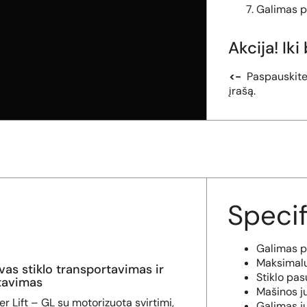
Galimas pi
Akcija! Ik
<-
Paspauskite 
įrašą.
Specif
Galimas p
Maksimalu
vas stiklo transportavimas ir
Stiklo pas
avimas
Mašinos j
er Lift – GL su motorizuota svirtimi,
Galimas ju