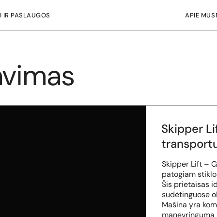
I IR PASLAUGOS
APIE MUS
avimas
Skipper Li
transportu
Skipper Lift – G
patogiam stiklo 
Šis prietaisas i
sudėtinguose ob
Mašina yra kompa
manevringumą ti