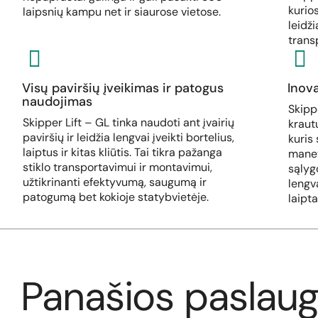
kurio
laipsnių kampu net ir siaurose vietose.
leidži
trans
Visų paviršių įveikimas ir patogus
Inova
naudojimas
Skippe
Skipper Lift – GL tinka naudoti ant įvairių
kraut
paviršių ir leidžia lengvai įveikti bortelius,
kuris
laiptus ir kitas kliūtis. Tai tikra pažanga
manev
stiklo transportavimui ir montavimui,
sąlyg
užtikrinanti efektyvumą, saugumą ir
lengv
patogumą bet kokioje statybvietėje.
laipta
Panašios paslau