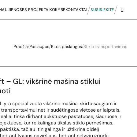
NAUJIENOS
ES PROJEKTAI
KOKYBĖ
KONTAKTAI
SUSISIEKITE
Pradžia
Paslaugos
Kitos paslaugos
Stiklo transportavimas
ft – GL: vikšrinė mašina stiklui
oti
L yra specializuota vikšrinė mašina, skirta saugiam ir
transportavimui net ir sudėtingose vietose ar laiptais.
dealiai tinka dirbant aukštuose pastatuose, siauruose ir
jektuose, kur reikalingas tikslus stiklo pernešimas.
ktiška, tačiau itin galinga ir užtikrina didelį
ek ant lygaus paviršiaus, tiek ant nelygių grindų.