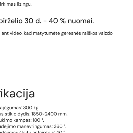
rkimas lizingu.
i birželio 30 d. - 40 % nuomai.
ant video, kad matytumėte geresnės raiškos vaizdo
ikacija
ajėgumas: 300 kg.
s stiklo dydis: 1850×2400 mm.
ukimo kampas: 180 °.
udėjimo manevringumas: 360 °.
dėjimas šlaitu ar laiptais: 40 °.