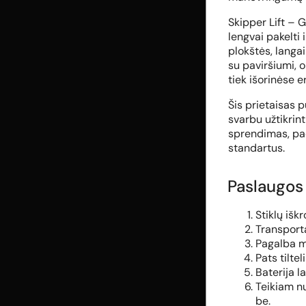
Skipper Lift – GL
lengvai pakelti 
plokštės, langai
su paviršiumi, 
tiek išorinėse e
Šis prietaisas p
svarbu užtikrin
sprendimas, pa
standartus.
Paslaugos
Stiklų išk
Transport
Pagalba m
Pats tilte
Baterija l
Teikiam nu
be.