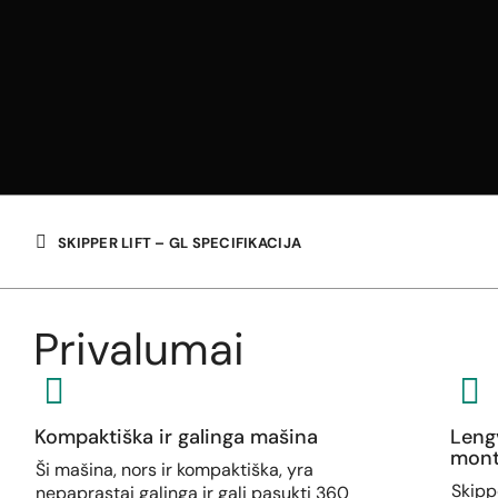
SKIPPER LIFT – GL SPECIFIKACIJA
Privalumai
Kompaktiška ir galinga mašina
Leng
mont
Ši mašina, nors ir kompaktiška, yra
Skipp
nepaprastai galinga ir gali pasukti 360