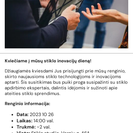
Kviečiame į mūsų stiklo inovacijų dieną!
Džiaugiamės kviesdami Jus prisijungti prie mūsų renginio,
skirto naujausioms stiklo technologijoms ir inovacijoms
aptarti. Šis susitikimas bus puiki proga susipažinti su stiklo
apdirbimo ekspertais, dalintis idėjomis ir sužinoti apie
ateities stiklo sprendimus.
Renginio informacija:
Data:
2023 10 26
Laikas:
14:00 val.
Trukmė:
~2 val.