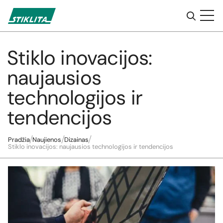
Stiklo inovacijos:
Į
turinį
naujausios
technologijos ir
tendencijos
Pradžia
Naujienos
Dizainas
Stiklo inovacijos: naujausios technologijos ir tendencijos