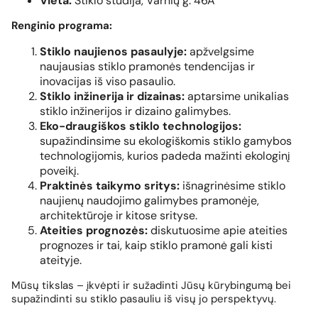
Vieta:
Stiklo studija, Varnių g. 46A
Renginio programa:
Stiklo naujienos pasaulyje:
apžvelgsime
naujausias stiklo pramonės tendencijas ir
inovacijas iš viso pasaulio.
Stiklo inžinerija ir dizainas:
aptarsime unikalias
stiklo inžinerijos ir dizaino galimybes.
Eko-draugiškos stiklo technologijos:
supažindinsime su ekologiškomis stiklo gamybos
technologijomis, kurios padeda mažinti ekologinį
poveikį.
Praktinės taikymo sritys:
išnagrinėsime stiklo
naujienų naudojimo galimybes pramonėje,
architektūroje ir kitose srityse.
Ateities prognozės:
diskutuosime apie ateities
prognozes ir tai, kaip stiklo pramonė gali kisti
ateityje.
Mūsų tikslas – įkvėpti ir sužadinti Jūsų kūrybingumą bei
supažindinti su stiklo pasauliu iš visų jo perspektyvų.