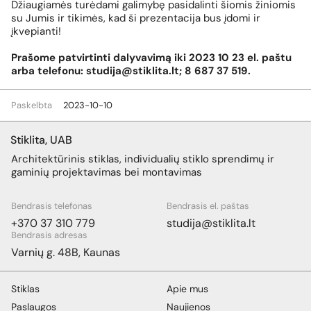
Džiaugiamės turėdami galimybę pasidalinti šiomis žiniomis
su Jumis ir tikimės, kad ši prezentacija bus įdomi ir
įkvepianti!
Prašome patvirtinti dalyvavimą iki 2023 10 23 el. paštu
arba telefonu: studija@stiklita.lt; 8 687 37 519.
Paskelbta
2023-10-10
Stiklita, UAB
Architektūrinis stiklas, individualių stiklo sprendimų ir
gaminių projektavimas bei montavimas
Bendrasis telefonas
Bendrasis el. paštas
+370 37 310 779
studija@stiklita.lt
Bendrasis adresas
Varnių g. 48B, Kaunas
Stiklas
Apie mus
Paslaugos
Naujienos