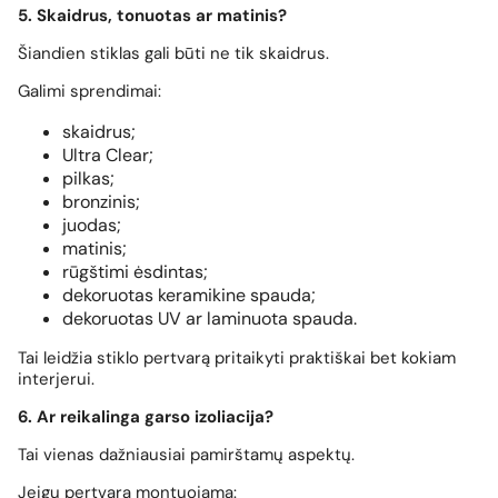
5. Skaidrus, tonuotas ar matinis?
Šiandien stiklas gali būti ne tik skaidrus.
Galimi sprendimai:
skaidrus;
Ultra Clear;
pilkas;
bronzinis;
juodas;
matinis;
rūgštimi ėsdintas;
dekoruotas keramikine spauda;
dekoruotas UV ar laminuota spauda.
Tai leidžia stiklo pertvarą pritaikyti praktiškai bet kokiam
interjerui.
6. Ar reikalinga garso izoliacija?
Tai vienas dažniausiai pamirštamų aspektų.
Jeigu pertvara montuojama: