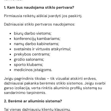
1. Kam bus naudojama stiklo pertvara?
Pirmiausia reikėtų aiškiai įvardyti jos paskirtį.
Dažniausiai stiklo pertvaros naudojamos:
biurų darbo vietoms;
konferencijų kambariams;
namų darbo kabinetams;
svetainės ir virtuvės atskyrimui;
prekybos centrams;
grožio salonams;
sporto klubams;
medicinos įstaigoms.
Jeigu pagrindinis tikslas – tik vizualiai atskirti erdves,
dažniausiai pakanka berėmės stiklo sistemos. Jeigu svarbi
garso izoliacija, verta rinktis aliuminio profilių sistemą su
sandarinimo tarpinėmis.
2. Berėmė ar aliuminio sistema?
Tai vienas dažniausių klientų klausimų.