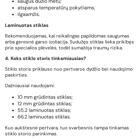
saugus dūžio metu;
atsparus temperatūrų pokyčiams;
ilgaamžis.
Laminuotas stiklas
Rekomenduojamas, kai reikalingas papildomas saugumas
arba geresnė garso izoliacija. Sudužęs stiklas lieka prikibęs
prie specialios plėvelės, todėl sumažėja traumų rizika.
4. Koks stiklo storis tinkamiausias?
Stiklo storis priklauso nuo pertvaros dydžio bei naudojimo
paskirties.
Dažniausiai naudojami:
10 mm grūdintas stiklas;
12 mm grūdintas stiklas;
55.2 laminuotas stiklas;
66.2 laminuotas stiklas.
Kuo aukštesnė pertvara, tuo svarbesnis tampa tinkamas
stiklo storio parinkimas.