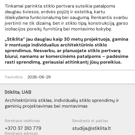
Tinkamai parinkta stiklo pertvara suteikia patalpoms
daugiau šviesos, erdvės pojūtį ir estetiką, kartu
išlaikydama funkcionalumą bei saugumą. Renkantis svarbu
įvertinti ne tik dizainą, bet ir stiklo tipą, konstrukciją, garso
izoliacijos poreikį, furnitūrą bei montavimo kokybę.
„Stiklita“ jau daugiau kaip 30 metų projektuoja, gamina
ir montuoja individualius architektūrinio stiklo
sprendimus. Nesvarbu, ar planuojate stiklo pertvarą
biurui, namams ar komercinėms patalpoms – padėsime
rasti sprendimą, geriausiai atitinkantį jūsų poreikius.
Paskelbta
2026-06-29
Stiklita, UAB
Architektūrinis stiklas, individualių stiklo sprendimų ir
gaminių projektavimas bei montavimas
Bendrasis telefonas
Bendrasis el. paštas
+370 37 310 779
studija@stiklita.lt
Bendrasis adresas