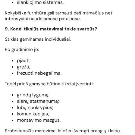
slankiojimo sistemas.
Kokybiška furnitūra gali tarnauti dešimtmečius net
intensyviai naudojamose patalpose.
9. Kodėl tikslūs matavimai tokie svarbūs?
Stiklas gaminamas individualiai.
Po grūdinimo jo:
pjauti;
gręžti;
frezuoti nebegalima.
Todėl prieš gamybą būtina tiksliai įvertinti:
grindų lygumą;
sienų statmenumą;
lubų nuokrypius;
komunikacijas;
montavimo mazgus.
Profesionalūs matavimai leidžia išvengti brangių klaidų.