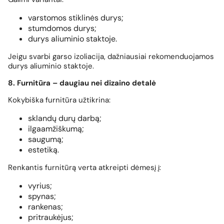
varstomos stiklinės durys;
stumdomos durys;
durys aliuminio staktoje.
Jeigu svarbi garso izoliacija, dažniausiai rekomenduojamos
durys aliuminio staktoje.
8. Furnitūra – daugiau nei dizaino detalė
Kokybiška furnitūra užtikrina:
sklandų durų darbą;
ilgaamžiškumą;
saugumą;
estetiką.
Renkantis furnitūrą verta atkreipti dėmesį į:
vyrius;
spynas;
rankenas;
pritraukėjus;