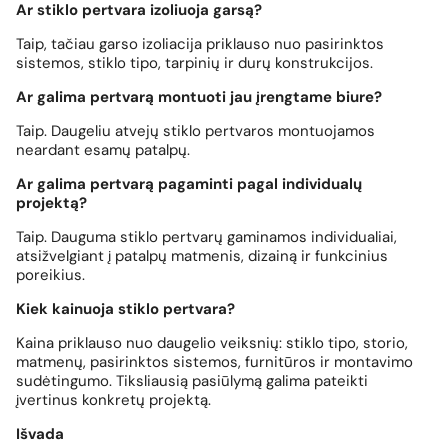
Ar stiklo pertvara izoliuoja garsą?
Taip, tačiau garso izoliacija priklauso nuo pasirinktos
sistemos, stiklo tipo, tarpinių ir durų konstrukcijos.
Ar galima pertvarą montuoti jau įrengtame biure?
Taip. Daugeliu atvejų stiklo pertvaros montuojamos
neardant esamų patalpų.
Ar galima pertvarą pagaminti pagal individualų
projektą?
Taip. Dauguma stiklo pertvarų gaminamos individualiai,
atsižvelgiant į patalpų matmenis, dizainą ir funkcinius
poreikius.
Kiek kainuoja stiklo pertvara?
Kaina priklauso nuo daugelio veiksnių: stiklo tipo, storio,
matmenų, pasirinktos sistemos, furnitūros ir montavimo
sudėtingumo. Tiksliausią pasiūlymą galima pateikti
įvertinus konkretų projektą.
Išvada