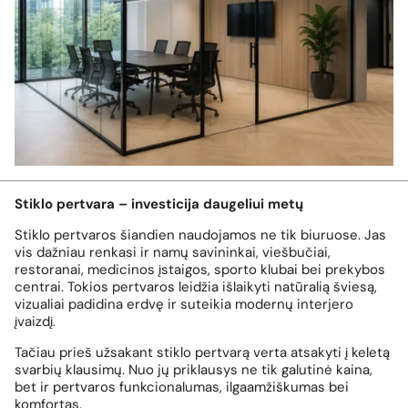
Stiklo pertvara – investicija daugeliui metų
Stiklo pertvaros šiandien naudojamos ne tik biuruose. Jas
vis dažniau renkasi ir namų savininkai, viešbučiai,
restoranai, medicinos įstaigos, sporto klubai bei prekybos
centrai. Tokios pertvaros leidžia išlaikyti natūralią šviesą,
vizualiai padidina erdvę ir suteikia modernų interjero
įvaizdį.
Tačiau prieš užsakant stiklo pertvarą verta atsakyti į keletą
svarbių klausimų. Nuo jų priklausys ne tik galutinė kaina,
bet ir pertvaros funkcionalumas, ilgaamžiškumas bei
komfortas.